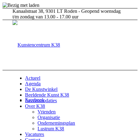
Kanaalstraat 38, 9301 LT Roden - Geopend woensdag
t/m zondag van 13.00 - 17.00 uur
Actueel
Agenda
De Kunstwinkel
Beeldende Kunst K38
Facebook
Accommodaties
Over K38
Vrienden
Organisatie
Ondernemingsplan
Lustrum K38
Vacatures
Contact