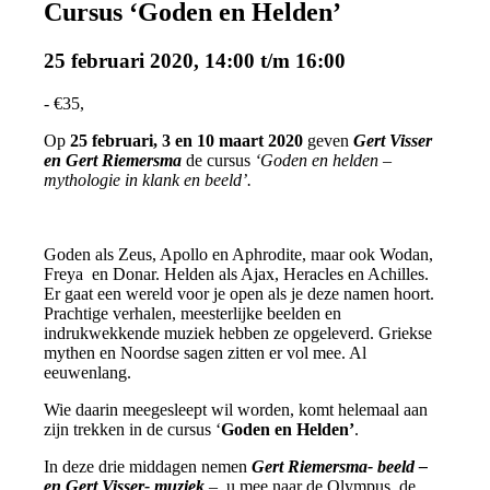
Cursus ‘Goden en Helden’
25 februari 2020, 14:00
t/m
16:00
-
€35,
Op
25 februari, 3 en 10 maart 2020
geven
Gert Visser
en Gert Riemersma
de cursus
‘Goden en helden –
mythologie in klank en beeld’.
Goden als Zeus, Apollo en Aphrodite, maar ook Wodan,
Freya en Donar. Helden als Ajax, Heracles en Achilles.
Er gaat een wereld voor je open als je deze namen hoort.
Prachtige verhalen, meesterlijke beelden en
indrukwekkende muziek hebben ze opgeleverd. Griekse
mythen en Noordse sagen zitten er vol mee. Al
eeuwenlang.
Wie daarin meegesleept wil worden, komt helemaal aan
zijn trekken in de cursus ‘
Goden en Helden’
.
In deze drie middagen nemen
Gert Riemersma- beeld –
en Gert Visser- muziek
– u mee naar de Olympus, de