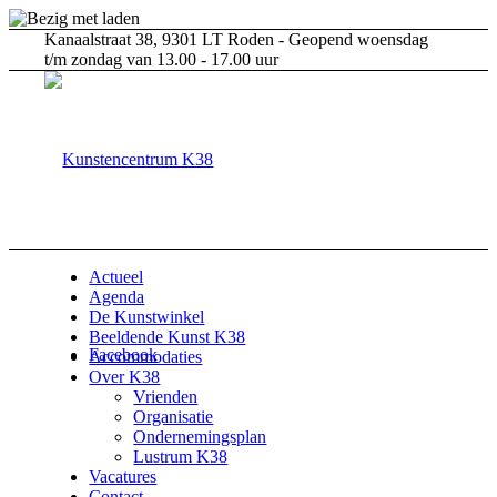
Kanaalstraat 38, 9301 LT Roden - Geopend woensdag
t/m zondag van 13.00 - 17.00 uur
Actueel
Agenda
De Kunstwinkel
Beeldende Kunst K38
Facebook
Accommodaties
Over K38
Vrienden
Organisatie
Ondernemingsplan
Lustrum K38
Vacatures
Contact