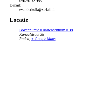
050-50 32 985
E-mail:
evanderkolk@xs4all.nl
Locatie
Bovenruimte Kunstencentrum K38
Kanaalstraat 38
Roden
,
+ Google Maps