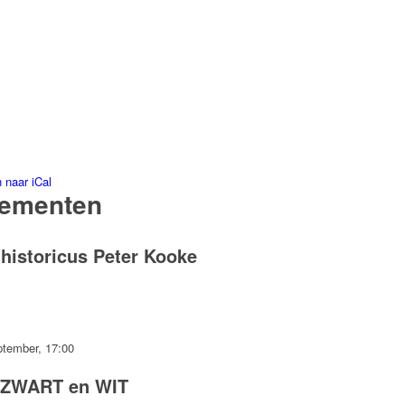
 naar iCal
nementen
historicus Peter Kooke
ptember, 17:00
n ZWART en WIT