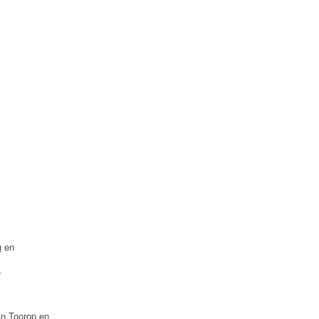
g en
,
n Toorop en