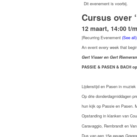
Dit evenement is voorbij.
Cursus over
12 maart, 14:00
t/
|
Recurring Evenement
(See all)
An event every week that begi
Gert Visser en Gert Riemers
PASSIE
&
PASEN & BACH o
Lijdenstijd en Pasen in muziek
Op drie donderdagmiddagen pre
hun kijk op Passie en Pasen. M
Opstanding in klanken van Coup
Caravaggio, Rembrandt en Van
Dus van een 15
e
eeuws Gregori