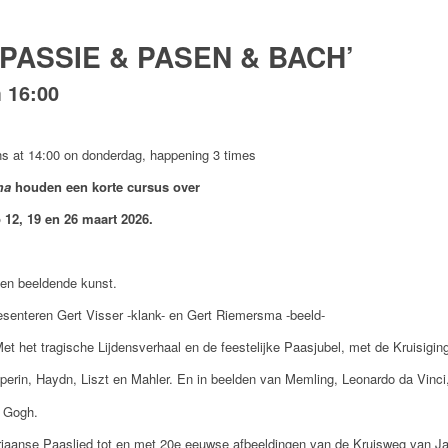
 ‘PASSIE & PASEN & BACH’
m
16:00
ns at 14:00 on donderdag, happening 3 times
ma
houden een korte cursus over
p
12, 19 en 26 maart 2026.
 en beeldende kunst.
senteren Gert Visser -klank- en Gert Riemersma -beeld-
et het tragische Lijdensverhaal en de feestelijke Paasjubel, met de Kruisigin
erin, Haydn, Liszt en Mahler. En in beelden van Memling, Leonardo da Vinci
 Gogh.
aanse Paaslied tot en met 20
e
eeuwse afbeeldingen van de Kruisweg van Ja