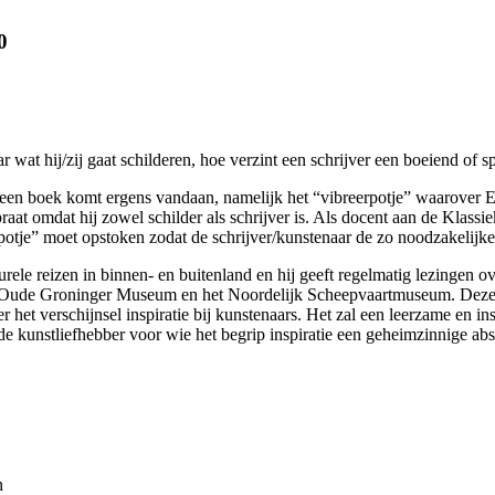
0
wat hij/zij gaat schilderen, hoe verzint een schrijver een boeiend of 
f een boek komt ergens vandaan, namelijk het “vibreerpotje” waarover
 praat omdat hij zowel schilder als schrijver is. Als docent aan de Klas
rpotje” moet opstoken zodat de schrijver/kunstenaar de zo noodzakelijke i
turele reizen in binnen- en buitenland en hij geeft regelmatig lezingen o
et Oude Groninger Museum en het Noordelijk Scheepvaartmuseum. Deze v
ver het verschijnsel inspiratie bij kunstenaars. Het zal een leerzame en
 kunstliefhebber voor wie het begrip inspiratie een geheimzinnige abstr
n