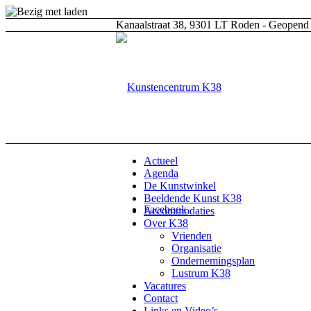
Kanaalstraat 38, 9301 LT Roden - Geopend 
Actueel
Agenda
De Kunstwinkel
Beeldende Kunst K38
Facebook
Accommodaties
Over K38
Vrienden
Organisatie
Ondernemingsplan
Lustrum K38
Vacatures
Contact
Links en Video’s