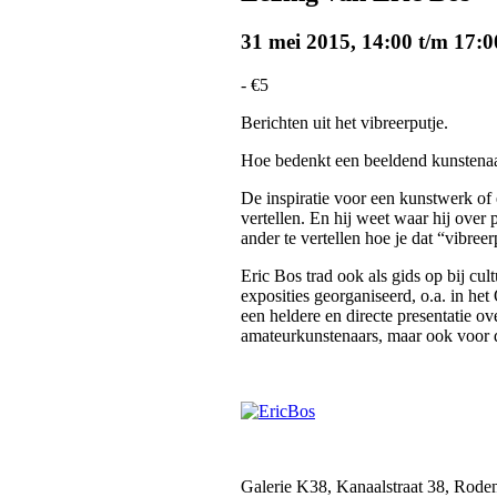
31 mei 2015, 14:00
t/m
17:0
-
€5
Berichten uit het vibreerputje.
Hoe bedenkt een beeldend kunstenaar 
De inspiratie voor een kunstwerk o
vertellen. En hij weet waar hij over
ander te vertellen hoe je dat “vibree
Eric Bos trad ook als gids op bij cul
exposities georganiseerd, o.a. in h
een heldere en directe presentatie o
amateurkunstenaars, maar ook voor de
Galerie K38, Kanaalstraat 38, Rode