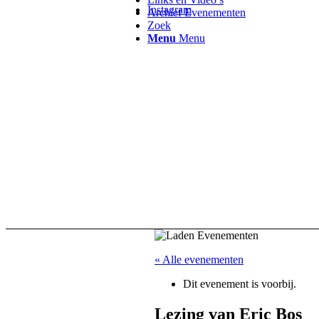
Instagram
Archief Evenementen
Zoek
Menu
Menu
« Alle evenementen
Dit evenement is voorbij.
Lezing van Eric Bos