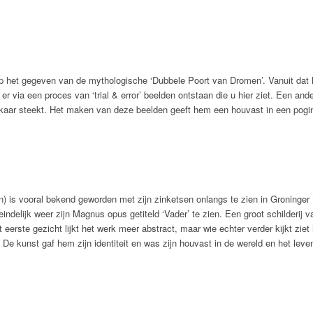
op het gegeven van de mythologische ‘Dubbele Poort van Dromen’. Vanuit dat h
r via een proces van ‘trial & error’ beelden ontstaan die u hier ziet. Een an
lkaar steekt. Het maken van deze beelden geeft hem een houvast in een poging
) is vooral bekend geworden met zijn zinketsen onlangs te zien in Gronin
 eindelijk weer zijn Magnus opus getiteld ‘Vader’ te zien. Een groot schilderi
eerste gezicht lijkt het werk meer abstract, maar wie echter verder kijkt ziet 
De kunst gaf hem zijn identiteit en was zijn houvast in de wereld en het leve