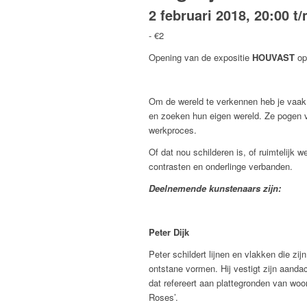
2 februari 2018, 20:00
t
-
€2
Opening van de expositie
HOUVAST
o
Om de wereld te verkennen heb je vaak 
en zoeken hun eigen wereld. Ze pogen vi
werkproces.
Of dat nou schilderen is, of ruimtelijk
contrasten en onderlinge verbanden.
Deelnemende kunstenaars zijn:
Peter Dijk
Peter schildert lijnen en vlakken die zi
ontstane vormen. Hij vestigt zijn aandac
dat refereert aan plattegronden van wo
Roses’.