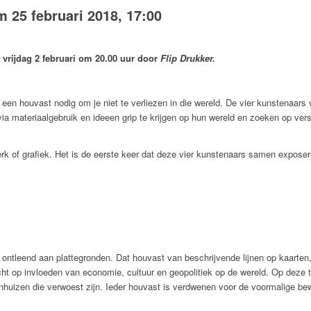
/m
25 februari 2018, 17:00
p
vrijdag 2 februari om 20.00 uur door
Flip Drukker.
een houvast nodig om je niet te verliezen in die wereld. De vier kunstenaar
a materiaalgebruik en ideeen grip te krijgen op hun wereld en zoeken op vers
 werk of grafiek. Het is de eerste keer dat deze vier kunstenaars samen expos
jn ontleend aan plattegronden. Dat houvast van beschrijvende lijnen op kaarten
ht op invloeden van economie, cultuur en geopolitiek op de wereld. Op deze ten
onhuizen die verwoest zijn. Ieder houvast is verdwenen voor de voormalige b