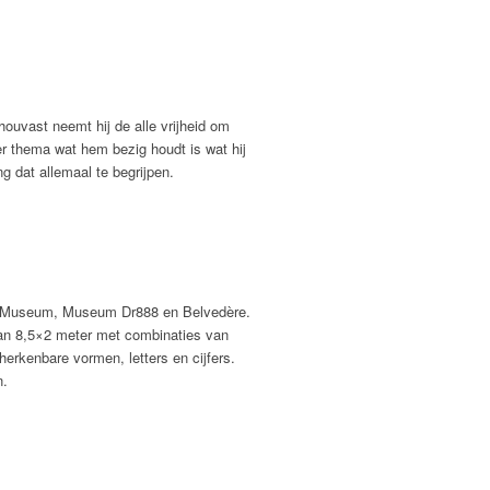
ouvast neemt hij de alle vrijheid om
der thema wat hem bezig houdt is wat hij
 dat allemaal te begrijpen.
ger Museum, Museum Dr888 en Belvedère.
j van 8,5×2 meter met combinaties van
herkenbare vormen, letters en cijfers.
n.