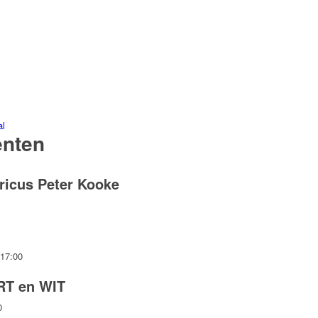
al
enten
ricus Peter Kooke
 17:00
RT en WIT
0