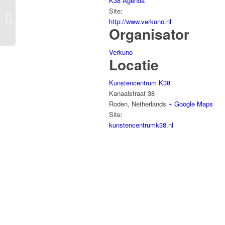
K38 Agenda
Site:
Workshop ‘Ontdek het wonder van
http://www.verkuno.nl
Olieverf!’ in TSR
Organisator
Verkuno
Locatie
Kunstencentrum K38
Kanaalstraat 38
Roden
,
Netherlands
+ Google Maps
Site:
kunstencentrumk38.nl