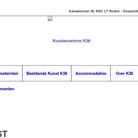
Kanaalstraat 38, 9301 LT Roden - Geopend
nstwinkel
Beeldende Kunst K38
Accommodaties
Over K38
ementen
ST