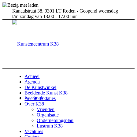
Kanaalstraat 38, 9301 LT Roden - Geopend woensdag
t/m zondag van 13.00 - 17.00 uur
Actueel
Agenda
De Kunstwinkel
Beeldende Kunst K38
Facebook
Accommodaties
Over K38
Vrienden
Organisatie
Ondernemingsplan
Lustrum K38
Vacatures
Contact