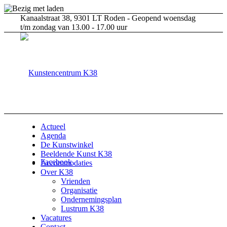
Kanaalstraat 38, 9301 LT Roden - Geopend woensdag
t/m zondag van 13.00 - 17.00 uur
Actueel
Agenda
De Kunstwinkel
Beeldende Kunst K38
Facebook
Accommodaties
Over K38
Vrienden
Organisatie
Ondernemingsplan
Lustrum K38
Vacatures
Contact