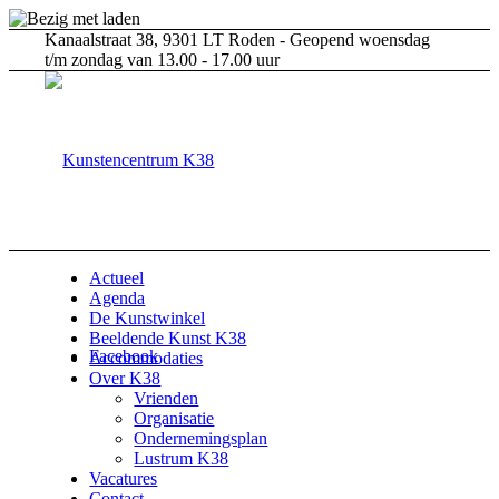
Kanaalstraat 38, 9301 LT Roden - Geopend woensdag
t/m zondag van 13.00 - 17.00 uur
Actueel
Agenda
De Kunstwinkel
Beeldende Kunst K38
Facebook
Accommodaties
Over K38
Vrienden
Organisatie
Ondernemingsplan
Lustrum K38
Vacatures
Contact