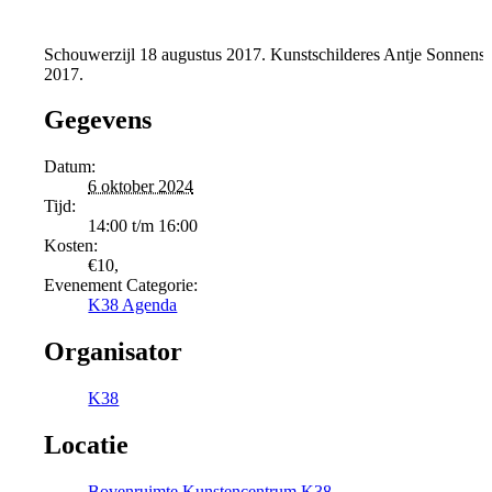
Schouwerzijl 18 augustus 2017. Kunstschilderes Antje Sonnensche
2017.
Gegevens
Datum:
6 oktober 2024
Tijd:
14:00 t/m 16:00
Kosten:
€10,
Evenement Categorie:
K38 Agenda
Organisator
K38
Locatie
Bovenruimte Kunstencentrum K38