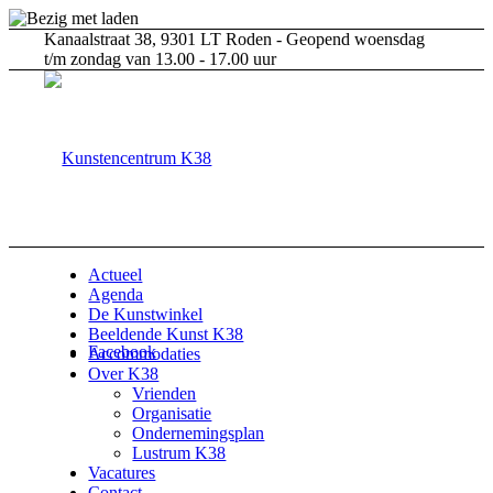
Kanaalstraat 38, 9301 LT Roden - Geopend woensdag
t/m zondag van 13.00 - 17.00 uur
Actueel
Agenda
De Kunstwinkel
Beeldende Kunst K38
Facebook
Accommodaties
Over K38
Vrienden
Organisatie
Ondernemingsplan
Lustrum K38
Vacatures
Contact