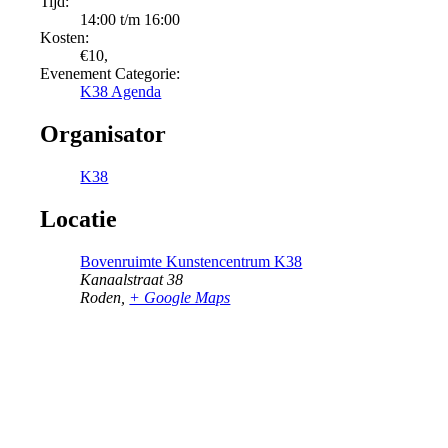
Tijd:
14:00 t/m 16:00
Kosten:
€10,
Evenement Categorie:
K38 Agenda
Organisator
K38
Locatie
Bovenruimte Kunstencentrum K38
Kanaalstraat 38
Roden
,
+ Google Maps