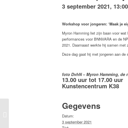
3 september 2021, 13:00
Workshop voor jongeren: ‘Maak je e
Myron Hamming liet zijn baan voor wat 
performances voor BNNVARA en de NPO vo
2021. Daarnaast werkte hij samen met z
Deze dag gaat hij met jongeren aan de s
foto DvhN – Myron Hamming, de n
13.00 uur tot 17.00 uur
Kunstencentrum K38
Gegevens
Kunstfestival ‘wAt ‘N
Datum:
kUNsT’ 2021
3 september 2021
Tijd: