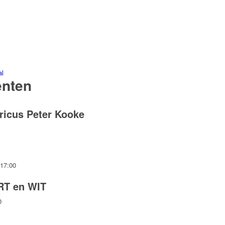
al
enten
ricus Peter Kooke
 17:00
RT en WIT
0