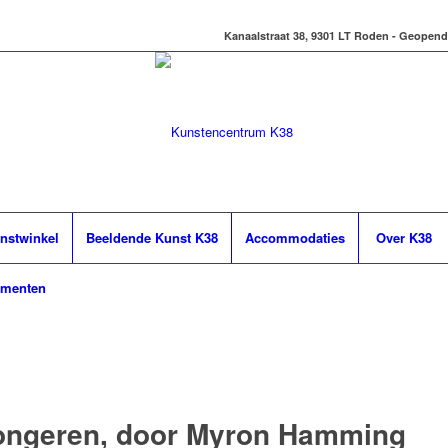
Kanaalstraat 38, 9301 LT Roden - Geopend
nstwinkel
Beeldende Kunst K38
Accommodaties
Over K38
ementen
ongeren, door Myron Hamming