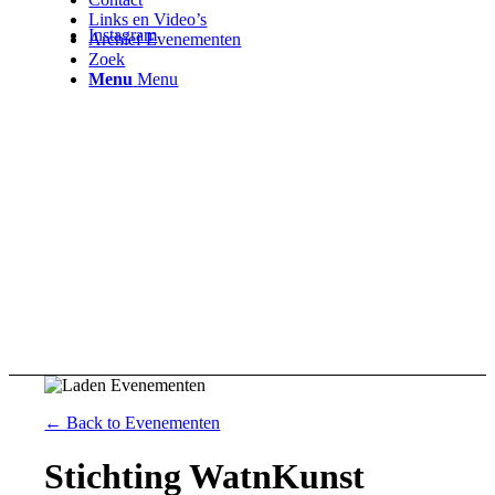
Links en Video’s
Instagram
Archief Evenementen
Zoek
Menu
Menu
← Back to Evenementen
Stichting WatnKunst