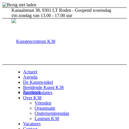
Kanaalstraat 38, 9301 LT Roden - Geopend woensdag
t/m zondag van 13.00 - 17.00 uur
Actueel
Agenda
De Kunstwinkel
Beeldende Kunst K38
Facebook
Accommodaties
Over K38
Vrienden
Organisatie
Ondernemingsplan
Lustrum K38
Vacatures
Contact