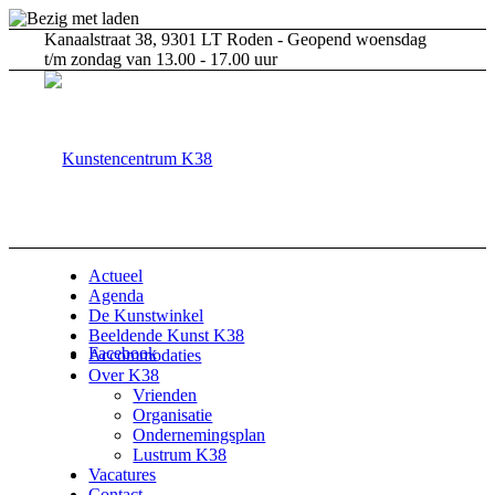
Kanaalstraat 38, 9301 LT Roden - Geopend woensdag
t/m zondag van 13.00 - 17.00 uur
Actueel
Agenda
De Kunstwinkel
Beeldende Kunst K38
Facebook
Accommodaties
Over K38
Vrienden
Organisatie
Ondernemingsplan
Lustrum K38
Vacatures
Contact