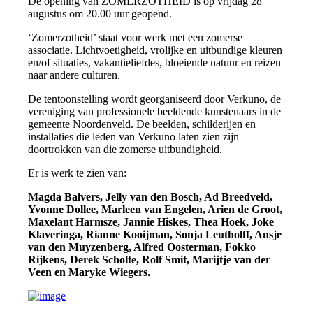
De opening van ZOMERZOTHEID is op vrijdag 28
augustus om 20.00 uur geopend.
‘Zomerzotheid’ staat voor werk met een zomerse
associatie. Lichtvoetigheid, vrolijke en uitbundige kleuren
en/of situaties, vakantieliefdes, bloeiende natuur en reizen
naar andere culturen.
De tentoonstelling wordt georganiseerd door Verkuno, de
vereniging van professionele beeldende kunstenaars in de
gemeente Noordenveld. De beelden, schilderijen en
installaties die leden van Verkuno laten zien zijn
doortrokken van die zomerse uitbundigheid.
Er is werk te zien van:
Magda Balvers, Jelly van den Bosch, Ad Breedveld,
Yvonne Dollee, Marleen van Engelen, Arien de Groot,
Maxelant Harmsze, Jannie Hiskes, Thea Hoek, Joke
Klaveringa, Rianne Kooijman, Sonja Leutholff, Ansje
van den Muyzenberg, Alfred Oosterman, Fokko
Rijkens, Derek Scholte, Rolf Smit, Marijtje van der
Veen en Maryke Wiegers.