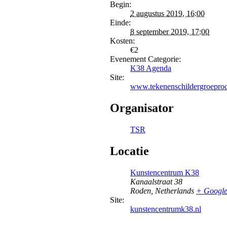
Begin:
2 augustus 2019, 16:00
Einde:
8 september 2019, 17:00
Kosten:
€2
Evenement Categorie:
K38 Agenda
Site:
www.tekenenschildergroeprod
Organisator
TSR
Locatie
Kunstencentrum K38
Kanaalstraat 38
Roden
,
Netherlands
+ Googl
Site:
kunstencentrumk38.nl