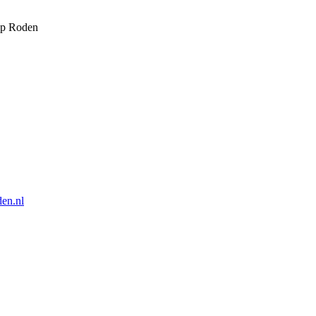
oep Roden
en.nl