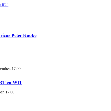
r iCal
ricus Peter Kooke
tember, 17:00
ART en WIT
er, 17:00