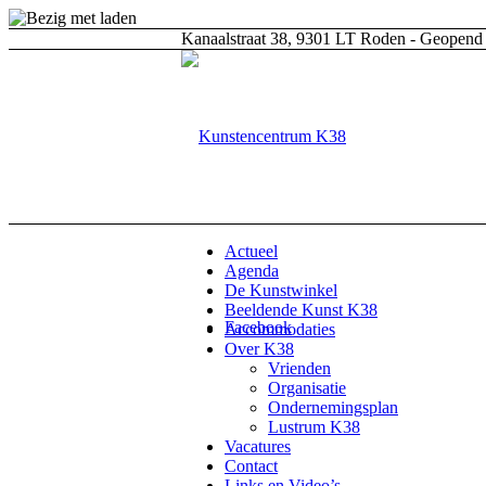
Kanaalstraat 38, 9301 LT Roden - Geopend 
Actueel
Agenda
De Kunstwinkel
Beeldende Kunst K38
Facebook
Accommodaties
Over K38
Vrienden
Organisatie
Ondernemingsplan
Lustrum K38
Vacatures
Contact
Links en Video’s