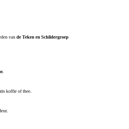
leden van
de Teken en Schildergroep
r.
is koffie of thee.
eur.