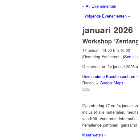
« All Evenementen
Volgende Evenementen
»
januari 2026
Workshop ‘Zentang
17 januari, 14:00
t/m
16:00
|
Recurring Evenement
(See all)
One event on 24 januari 2026 a
Bovenruimte Kunstencentrum 
Roden
,
+ Google Maps
€25,
Op zaterdag 17 en 24 januari za
inclusief alle materialen, medi
van K38. Voor meer informatie 
herhalende patronen, genaamd 
Meer weten »