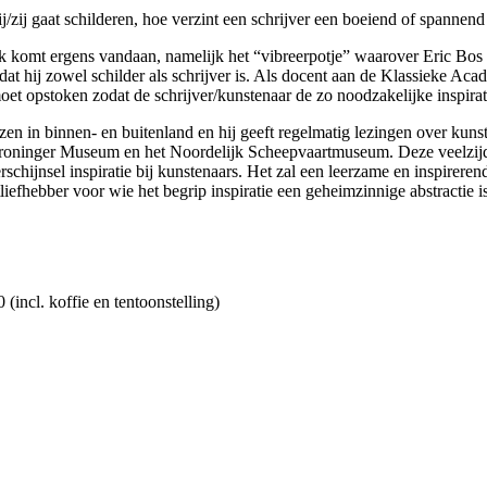
zij gaat schilderen, hoe verzint een schrijver een boeiend of spannend
ek komt ergens vandaan, namelijk het “vibreerpotje” waarover Eric Bo
mdat hij zowel schilder als schrijver is. Als docent aan de Klassieke Ac
moet opstoken zodat de schrijver/kunstenaar de zo noodzakelijke inspirati
eizen in binnen- en buitenland en hij geeft regelmatig lezingen over kuns
 Groninger Museum en het Noordelijk Scheepvaartmuseum. Deze veelzijdi
verschijnsel inspiratie bij kunstenaars. Het zal een leerzame en inspire
efhebber voor wie het begrip inspiratie een geheimzinnige abstractie is
(incl. koffie en tentoonstelling)