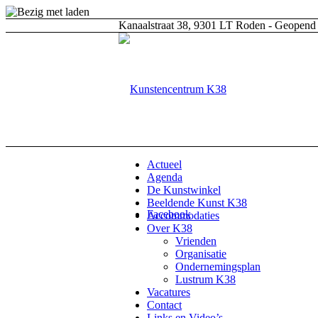
Kanaalstraat 38, 9301 LT Roden - Geopend 
Actueel
Agenda
De Kunstwinkel
Beeldende Kunst K38
Facebook
Accommodaties
Over K38
Vrienden
Organisatie
Ondernemingsplan
Lustrum K38
Vacatures
Contact
Links en Video’s