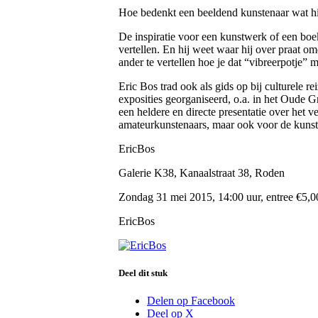
Hoe bedenkt een beeldend kunstenaar wat hij/
De inspiratie voor een kunstwerk of een bo
vertellen. En hij weet waar hij over praat o
ander te vertellen hoe je dat “vibreerpotje” 
Eric Bos trad ook als gids op bij culturele r
exposities georganiseerd, o.a. in het Oude
een heldere en directe presentatie over het 
amateurkunstenaars, maar ook voor de kunstli
EricBos
Galerie K38, Kanaalstraat 38, Roden
Zondag 31 mei 2015, 14:00 uur, entree €5,00 
EricBos
Deel dit stuk
Delen op Facebook
Deel op X