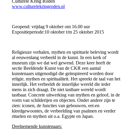
Culturele Kring Roden
www.culturelekringroden.nl
Geopend: vrijdag 9 oktober om 16.00 uur
Expositieperiode:10 oktober t/m 25 oktober 2015
Religieuze verhalen, mythen en spirituele beleving wordt
al eeuwenlang verbeeld in de kunst.
In een kerk of
museum zijn we dat wel gewend. Deze keer heeft de
sectie Beeldende Kunst van de CKR een aantal
kunstenaars uitgenodigd die geïnspireerd worden door
religie, mythen en spiritualiteit. Het spreekt de taal van het
innerlijk. Het verbeeldt de innerlijke wereld die ieder
mens in zich draagt. De niet tastbare wereld wordt
tastbaar. Concrete uitwerking van mythen en geloof, in de
vorm van schilderijen en objecten. Onder andere zijn te
zien: iconen, de functies van gebouwen, eet-en
kleedgewoontes, de verbeelding van psalmen en verder
rituelen en mythen uit o.a. Egypte en Japan.
Deelnemende kunstenaars: