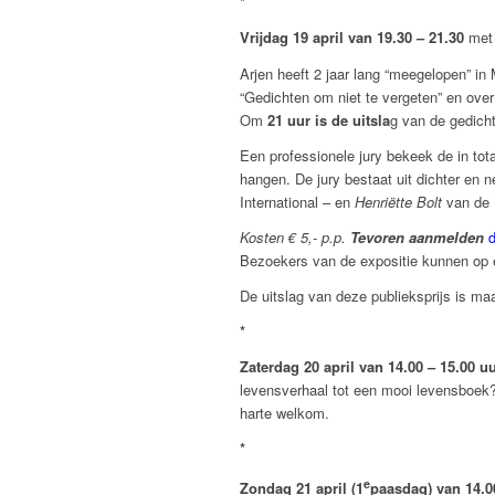
*
Vrijdag 19 april van 19.30 – 21.30
met 
Arjen heeft 2 jaar lang “meegelopen” in
“Gedichten om niet te vergeten” en over 
Om
21 uur is de uitsla
g van de gedich
Een professionele jury bekeek de in tot
hangen. De jury bestaat uit dichter en 
International – en
Henriëtte Bolt
van de B
Kosten € 5,- p.p.
Tevoren aanmelden
Bezoekers van de expositie kunnen op 
De uitslag van deze publieksprijs is 
*
Zaterdag 20 april van 14.00 – 15.00 u
levensverhaal tot een mooi levensboek
harte welkom.
*
e
Zondag 21 april (1
paasdag) van 14.0