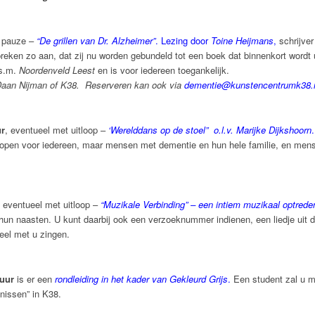
pauze –
“De grillen van Dr. Alzheimer”
. Lezing door
Toine Heijmans
,
schrijver
reken zo aan, dat zij nu worden gebundeld tot een boek dat binnenkort wordt
.s.m.
Noordenveld Leest
en is voor iedereen toegankelijk.
 Daan Nijman of K38.
Reserveren kan ook via
dementie@kunstencentrumk38.
ur
, eventueel met uitloop –
‘Werelddans op de stoel” o.l.v. Marijke Dijkshoorn
.
pen voor iedereen, maar mensen met dementie en hun hele familie, en mense
eventueel met uitloop –
“Muzikale Verbinding” – een intiem muzikaal optred
n naasten. U kunt daarbij ook een verzoeknummer indienen, een liedje uit de 
eel met u zingen.
 uur
is er een
rondleiding in het kader van
Gekleurd Grijs
.
Een student zal u 
nissen” in K38.