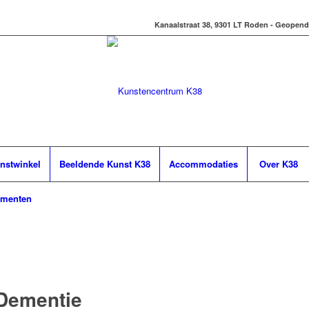
Kanaalstraat 38, 9301 LT Roden - Geopend
nstwinkel
Beeldende Kunst K38
Accommodaties
Over K38
ementen
Dementie