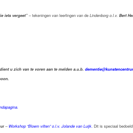
e iets vergeet”
– tekeningen van leerlingen van de
Lindenborg o.l.v.
Bert H
dient u zich van te voren aan te melden a.u.b.
dementie@kunstencentru
rsoon.
ndapagina.
uur
–
Workshop “Bloem vilten” o.l.v. Jolande van Luijk
.
Dit is speciaal bedoel