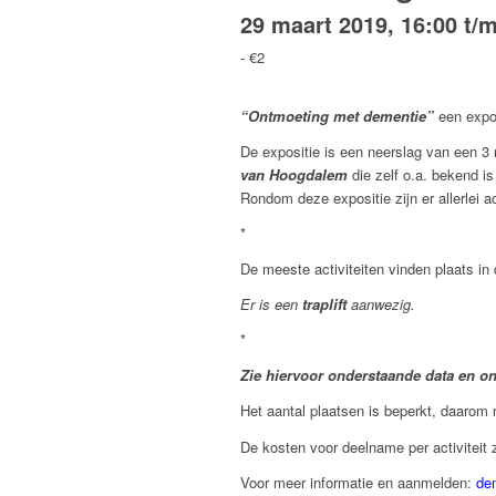
29 maart 2019, 16:00
t/
-
€2
“Ontmoeting met dementie”
een expo
De expositie is een neerslag van een 
van Hoogdalem
die zelf o.a. bekend i
Rondom deze expositie zijn er allerlei 
*
De meeste activiteiten vinden plaats in 
Er is een
traplift
aanwezig.
*
Zie hiervoor onderstaande data en o
Het aantal plaatsen is beperkt, daarom
De kosten voor deelname per activiteit 
Voor meer informatie en aanmelden:
de