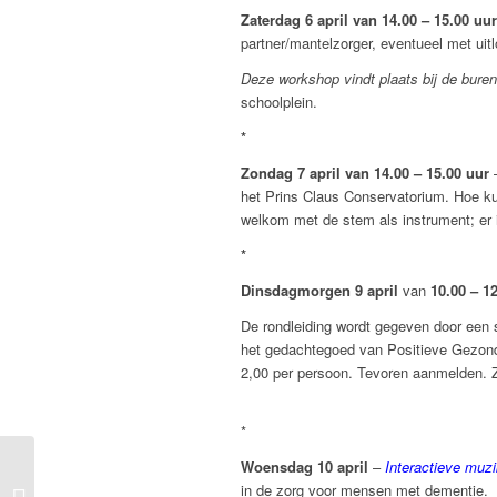
Zaterdag 6 april van 14.00 – 15.00 uur
partner/mantelzorger, eventueel met uitl
Deze workshop vindt plaats bij de bure
schoolplein.
*
Zondag 7 april van 14.00 – 15.00 uur
het Prins Claus Conservatorium. Hoe 
welkom met de stem als instrument; er i
*
Dinsdagmorgen 9 april
van
10.00 – 1
De rondleiding wordt gegeven door een 
het gedachtegoed van Positieve Gezond
2,00 per persoon. Tevoren aanmelden. 
*
Woensdag 10 april
–
Interactieve muzi
in de zorg voor mensen met dementie.
PASSIE en PASEN II