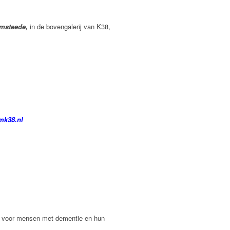
emsteede,
in de
bovengalerij van K38,
mk38.nl
d voor mensen met dementie en hun