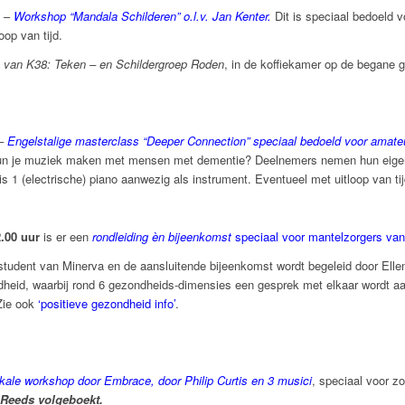
–
Workshop “Mandala Schilderen” o.l.v. Jan Kenter
.
Dit is speciaal bedoeld
oop van tijd.
n van K38: Teken – en Schildergroep Roden
, in de koffiekamer op de begane g
–
Engelstalige masterclass “Deeper Connection” speciaal bedoeld voor amate
kun je muziek maken met mensen met dementie? Deelnemers nemen hun eigen
s 1 (electrische) piano aanwezig als instrument. Eventueel met uitloop van tij
2.00 uur
is er een
rondleiding èn bijeenkomst
speciaal voor mantelzorgers
van
student van Minerva en de aansluitende bijeenkomst wordt begeleid door Ellen
heid, waarbij rond 6 gezondheids-dimensies een gesprek met elkaar wordt a
Zie ook
‘positieve gezondheid info’
.
kale workshop door Embrace, door Philip Curtis en 3 musici
, speciaal voor z
Reeds volgeboekt.