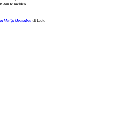
art aan te melden.
n Martijn Meulenbelt
uit Leek
.