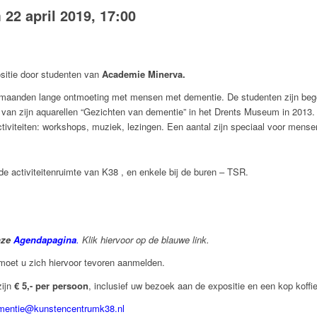
m
22 april 2019, 17:00
sitie door studenten van
Academie Minerva.
3 maanden lange ontmoeting met mensen met dementie. De studenten zijn beg
s van zijn aquarellen “Gezichten van dementie” in het Drents Museum in 2013.
activiteiten: workshops, muziek, lezingen. Een aantal zijn speciaal voor mens
de activiteitenruimte van K38 , en enkele bij de buren – TSR.
nze
Agendapagina
.
Klik hiervoor op de blauwe link.
 moet u zich hiervoor tevoren aanmelden.
zijn
€ 5,- per persoon
, inclusief uw bezoek aan de expositie en een kop koffie
mentie@kunstencentrumk38.nl