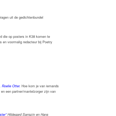
dragen uit de gedichtenbundel
rd die op posters in K38 komen te
 en voormalig redacteur bij Poetry
 Roelie Otter.
Hoe kom je van iemands
n een partner/mantelzorger zijn van
ster”
Hildegard Sarrazin en Hans