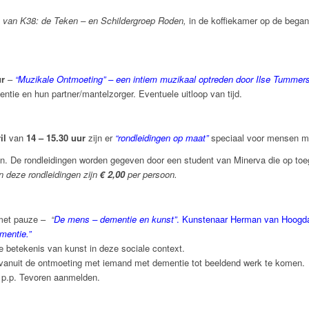
n van K38: de Teken – en Schildergroep Roden,
in de koffiekamer op de begane
ur
–
“Muzikale Ontmoeting” – een intiem muzikaal optreden door Ilse Tummer
tie en hun partner/mantelzorger. Eventuele uitloop van tijd.
il
van
14 – 15.30 uur
zijn er
“rondleidingen op maat”
speciaal voor mensen me
. De rondleidingen worden gegeven door een student van Minerva die op toega
n deze rondleidingen zijn
€ 2,00
per persoon.
et pauze –
“
De mens – dementie en kunst”
. Kunstenaar Herman van Hoogd
mentie.”
e betekenis van kunst in deze sociale context.
 vanuit de ontmoeting met iemand met dementie tot beeldend werk te komen.
 p.p. Tevoren aanmelden.