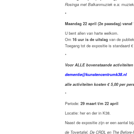
Rosinga met Balkanmuziek
e.a: muziek 
*
Maandag 22 april (2e paasdag) vanaf 
U bent allen van harte welkom.
Om
16 uur is de uitslag
van de publiek
Toegang tot de expositie is standaard €
*
Voor ALLE bovenstaande activiteiten 
dementie@kunstencentrumk38.nl
alle activiteiten kosten € 5,00 per pe
*
Periode:
29 maart t/m 22 april
Locatie: her en der in K38.
Naast de expositie zijn er een aantal b
de Tovertafel, De CRDL en The Before-I-