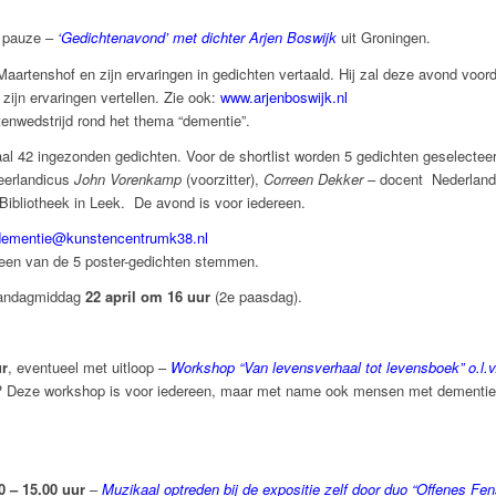
pauze –
‘Gedichtenavond’ met dichter Arjen Boswijk
uit Groningen.
 Maartenshof en zijn ervaringen in gedichten vertaald. Hij zal deze avond voor
zijn ervaringen vertellen. Zie ook:
www.arjenboswijk.nl
tenwedstrijd rond het thema “dementie”.
aal 42 ingezonden gedichten. Voor de shortlist worden 5 gedichten geselectee
neerlandicus
John Vorenkamp
(voorzitter),
Correen Dekker
– docent Nederlands
ibliotheek in Leek. De avond is voor iedereen.
dementie@kunstencentrumk38.nl
een van de 5 poster-gedichten stemmen.
maandagmiddag
22 april om 16 uur
(2e paasdag).
ur
, eventueel met uitloop –
Workshop “Van levensverhaal tot levensboek” o.l.v.
? Deze workshop is voor iedereen, maar met name ook mensen met dementie e
0 – 15.00 uur
–
Muzikaal optreden bij de expositie zelf door duo “Offenes Fen